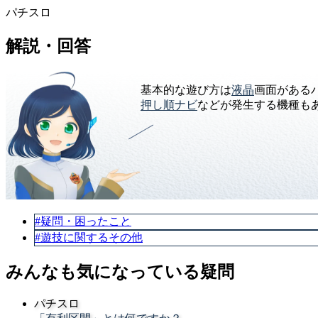
パチスロ
解説・回答
基本的な遊び方は
液晶
画面がある
押し順ナビ
などが発生する機種も
#疑問・困ったこと
#遊技に関するその他
みんなも気になっている疑問
パチスロ