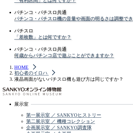
「有利区間」とは何ですか？
パチンコ・パチスロ共通
パチンコ・パチスロ機の音量や画面の明るさは調整でき
パチスロ
「差枚数」とは何ですか？
パチンコ・パチスロ共通
何歳からパチンコ店で遊ぶことができますか？
HOME
初心者のイロハ
液晶画面がないパチスロ機も遊び方は同じですか？
展示室
第一展示室 ／ SANKYOヒストリー
第二展示室 ／ 機種コレクション
企画展示室 ／ SANKYO調査隊