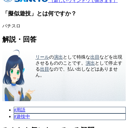
（新しいウィンドウで開きます）
「擬似遊技」とは何ですか？
パチスロ
解説・回答
リール
の
演出
として特殊な
出目
などを出現
させるもののことです。
演出
として停止す
る
出目
なので、払い出しなどはありませ
ん。
#用語
#遊技中