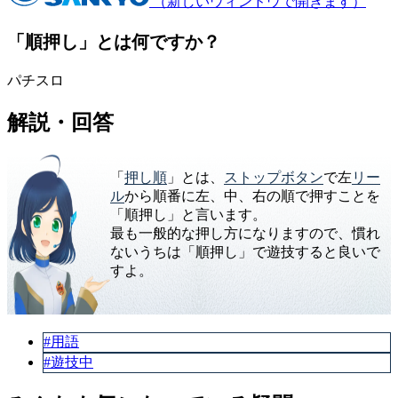
（新しいウィンドウで開きます）
「順押し」とは何ですか？
パチスロ
解説・回答
「
押し順
」とは、
ストップボタン
で左
リー
ル
から順番に左、中、右の順で押すことを
「順押し」と言います。
最も一般的な押し方になりますので、慣れ
ないうちは「順押し」で遊技すると良いで
すよ。
#用語
#遊技中