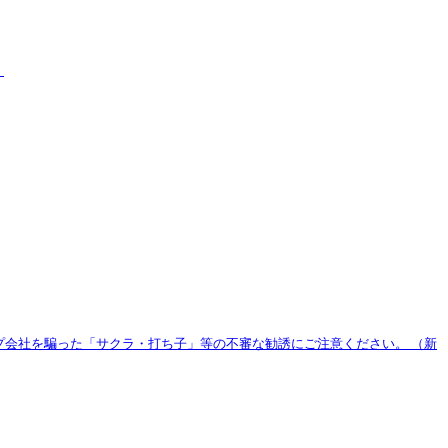
）
プ会社を騙った「サクラ・打ち子」等の不審な勧誘にご注意ください。
（新