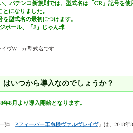
に伴い、パチンコ新規則では、型式名は「CR」記号を
ことになりました。
号を型式名の最初につけます。
ジボール、「J」じゃん球
レイヴW」が型式名です。
コ』はいつから導入なのでしょうか？
18年8月より導入開始となります。
第一弾「
Pフィーバー革命機ヴァルヴレイヴ
」は、2018