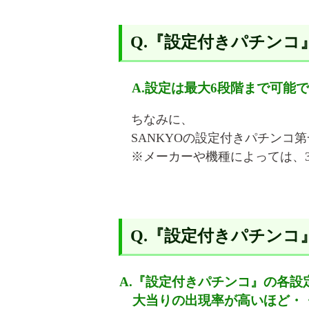
Q.『設定付きパチン
A.設定は最大6段階まで可能
ちなみに、
SANKYOの設定付きパチンコ
※メーカーや機種によっては、
Q.『設定付きパチン
A.『設定付きパチンコ』の各設
大当りの出現率が高いほど・