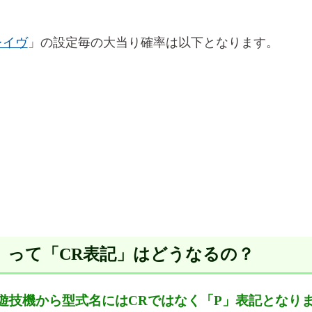
レイヴ
」の設定毎の大当り確率は以下となります。
】
』って「CR表記」はどうなるの？
れた遊技機から型式名にはCRではなく「P」表記となり