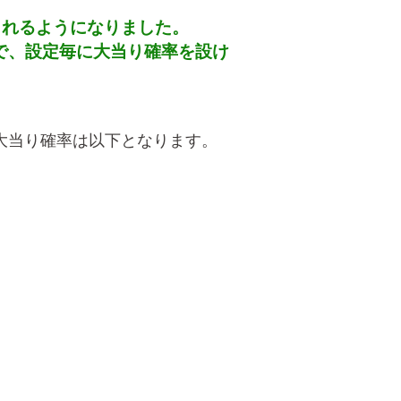
られるようになりました。
で、設定毎に大当り確率を設け
大当り確率は以下となります。