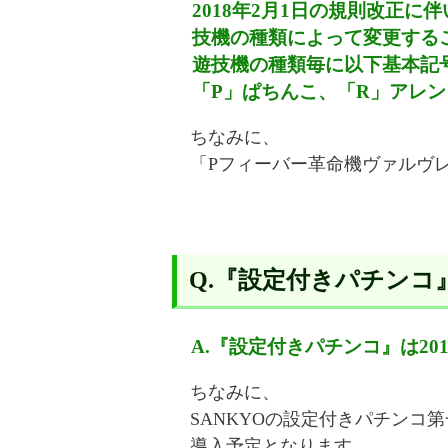
2018年2月1日の規則改正
技機の種類によって変更する
遊技機の種類毎に以下基本記
「P」ぱちんこ、「R」アレン
ちなみに、
「Pフィーバー革命機ヴァルヴ
Q.『設定付きパチン
A.『設定付きパチンコ』は20
ちなみに、
SANKYOの設定付きパチンコ
導入予定となります。