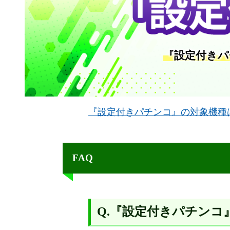
『設定付きパ
『設定付きパチンコ』の対象機種
FAQ
Q.『設定付きパチンコ