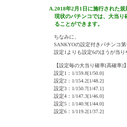
A.2018年2月1日に施行さ
現状のパチンコでは、大当り
ることができます。
ちなみに、
SANKYOの設定付きパチンコ
設定1よりも設定6のほうが当
【設定毎の大当り確率[高確率]
設定1：1/159.8[1/50.0]
設定2：1/154.2[1/48.2]
設定3：1/150.7[1/47.1]
設定4：1/147.3[1/46.0]
設定5：1/140.9[1/44.0]
設定6：1/119.2[1/37.2]