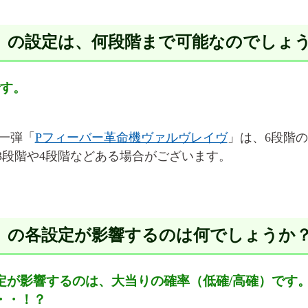
コ』の設定は、何段階まで可能なのでしょ
です。
第一弾「
Pフィーバー革命機ヴァルヴレイヴ
」は、6段階
3段階や4段階などある場合がございます。
コ』の各設定が影響するのは何でしょうか
定が影響するのは、大当りの確率（低確/高確）です
・・！？