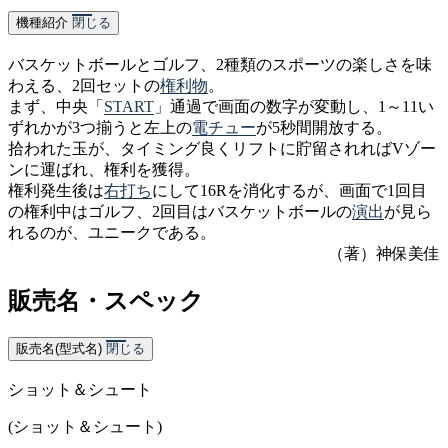
機種紹介
閉じる
バスケットボールとゴルフ、2種類のスポーツの楽しさを味
わえる、2回セットの
権利物
。
まず、中央「
ST
ART
」通過で画面の数字が変動し、1～11い
ずれかが3つ揃うと左上の
電チュー
が5秒間開放する。
拾われた玉が、タイミング良くリフトに貯留されればVゾー
ンに運ばれ、権利を獲得。
権利発生後は
右打ち
にして16Rを消化するが、画面で1回目
の権利中はゴルフ、2回目はバスケットボールの
演出
が見ら
れるのが、ユニークである。
（著）神保美佳
販売名・スペック
販売名(型式名)
閉じる
ショット＆シュート
(ショット＆シュート)