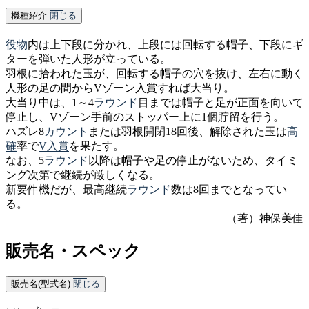
機種紹介
閉じる
役物
内は上下段に分かれ、上段には回転する帽子、下段にギ
ターを弾いた人形が立っている。
羽根に拾われた玉が、回転する帽子の穴を抜け、左右に動く
人形の足の間からVゾーン入賞すれば大当り。
大当り中は、1～4
ラウンド
目までは帽子と足が正面を向いて
停止し、Vゾーン手前のストッパー上に1個貯留を行う。
ハズレ8
カウント
または羽根開閉18回後、解除された玉は
高
確
率で
V入賞
を果たす。
なお、5
ラウンド
以降は帽子や足の停止がないため、タイミ
ング次第で継続が厳しくなる。
新要件機だが、最高継続
ラウンド
数は8回までとなってい
る。
（著）神保美佳
販売名・スペック
販売名(型式名)
閉じる