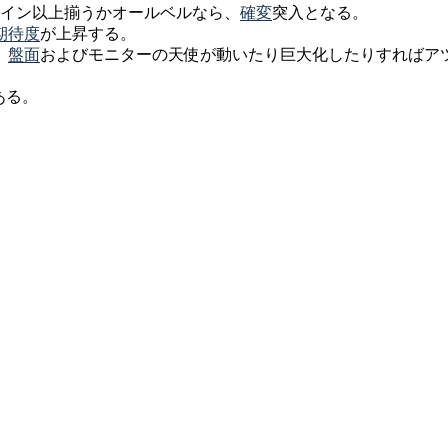
ライン以上揃うかオールベルなら、
確変
突入となる。
期待度
が上昇する。
、
盤面
およびモニターの天使が動いたり巨大化したりすればア
ある。