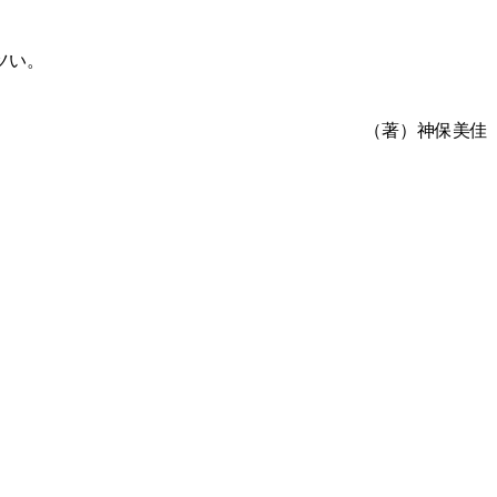
ツい。
（著）神保美佳