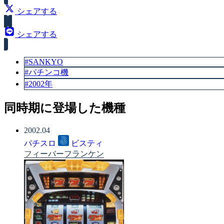
シェアする
シェアする
#SANKYO
#パチンコ機
#2002年
同時期に登場した機種
2002.04
パチスロ
ビスティ
フィーバーフランケン