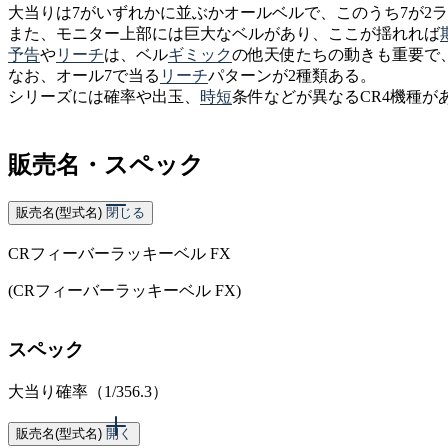
大当りは7がいずれかに並ぶかオールベルで、このうち7が2
また、モニター上部には巨大なベルがあり、ここが揺れれば
予告
や
リーチ
は、ベル
ギミック
の他天使たちの動きも重要で
なお、オール7で当る
リーチ
パターンが2種類ある。
シリーズには確率や出玉、
時短
条件などが異なるCR4機種が
販売名・スペック
販売名(型式名)
閉じる
CRフィーバーラッキーベル FX
(CRフィーバーラッキーベル FX)
スペック
大当り確率（1/356.3）
販売名(型式名)
開く