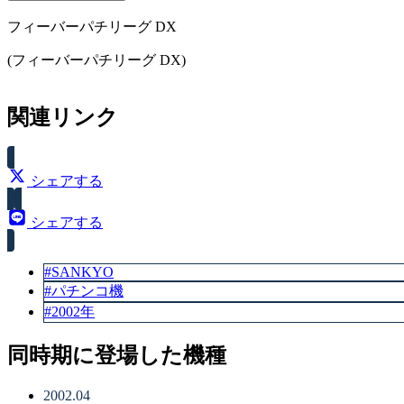
フィーバーパチリーグ DX
大当り確率（1/315.5）
(フィーバーパチリーグ DX)
スペック
関連リンク
大当り確率（1/216.5）
シェアする
シェアする
#SANKYO
#パチンコ機
#2002年
同時期に登場した機種
2002.04