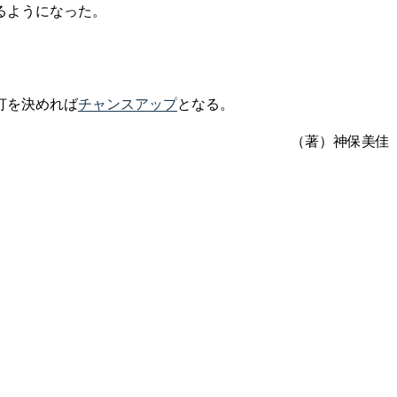
るようになった。
打を決めれば
チャンスアップ
となる。
（著）神保美佳