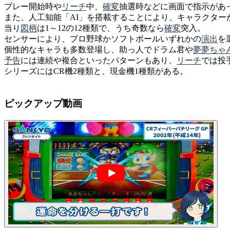
プレー開始時や
リーチ
中、
確変
抽選時などに画面で指示があ
また、人工知能「AI」を搭載することにより、キャラクタ
当り
図柄
は1～12の12種類で、うち奇数なら
確変
突入。
センサーにより、プロ野球かソフトボールいずれかの
演出
を
個性的なキャラも多数登場し、助っ人でドラム君や
夢夢ちゃ
予告
には連続や複合といったパターンもあり、
リーチ
では投
シリーズにはCR機2種類と、現金機1種類がある。
ピックアップ動画