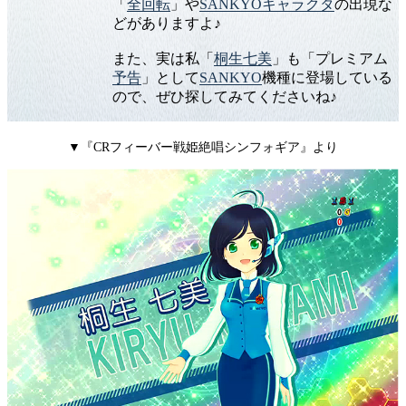
「
全回転
」や
SANKYOキャラクタ
の出現な
どがありますよ♪
また、実は私「
桐生七美
」も「プレミアム
予告
」として
SANKYO
機種に登場している
ので、ぜひ探してみてくださいね♪
▼『CRフィーバー戦姫絶唱シンフォギア』より