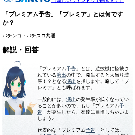
（新しいウィンドウで開きます）
「プレミアム予告」「プレミア」とは何です
か？
パチンコ・パチスロ共通
解説・回答
「プレミアム
予告
」とは、遊技機に搭載さ
れている
演出
の中で、発生すると大当り濃
厚！？となる
演出
を指します。略して「プ
レミア」とも呼ばれます。
一般的には、
演出
の発生率が低くなってい
ることが多いので、もし「プレミアム
予
告
」が発生したら、友達に自慢しちゃいま
しょう♪
代表的な「プレミアム
予告
」としては、