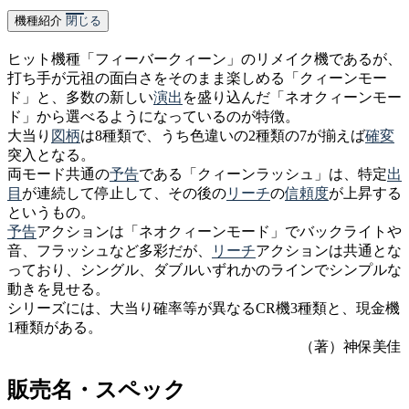
機種紹介
閉じる
ヒット機種「フィーバークィーン」のリメイク機であるが、
打ち手が元祖の面白さをそのまま楽しめる「クィーンモー
ド」と、多数の新しい
演出
を盛り込んだ「ネオクィーンモー
ド」から選べるようになっているのが特徴。
大当り
図柄
は8種類で、うち色違いの2種類の7が揃えば
確変
突入となる。
両モード共通の
予告
である「クィーンラッシュ」は、特定
出
目
が連続して停止して、その後の
リーチ
の
信頼度
が上昇する
というもの。
予告
アクションは「ネオクィーンモード」でバックライトや
音、フラッシュなど多彩だが、
リーチ
アクションは共通とな
っており、シングル、ダブルいずれかのラインでシンプルな
動きを見せる。
シリーズには、大当り確率等が異なるCR機3種類と、現金機
1種類がある。
（著）神保美佳
販売名・スペック