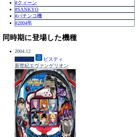
#クィーン
#SANKYO
#パチンコ機
#2004年
同時期に登場した機種
2004.12
パチンコ
ビスティ
新世紀エヴァンゲリオン