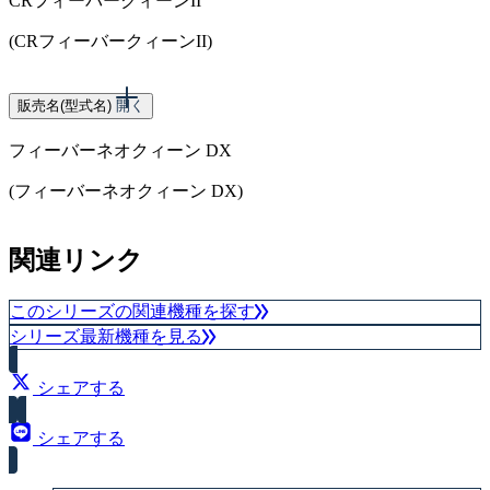
CRフィーバークィーンII
大当り確率（1/297.9）
(CRフィーバークィーンII)
スペック
販売名(型式名)
開く
フィーバーネオクィーン DX
大当り確率（1/243.6）
(フィーバーネオクィーン DX)
スペック
関連リンク
大当り確率（1/200.4）
このシリーズの関連機種を探す
シリーズ最新機種を見る
シェアする
シェアする