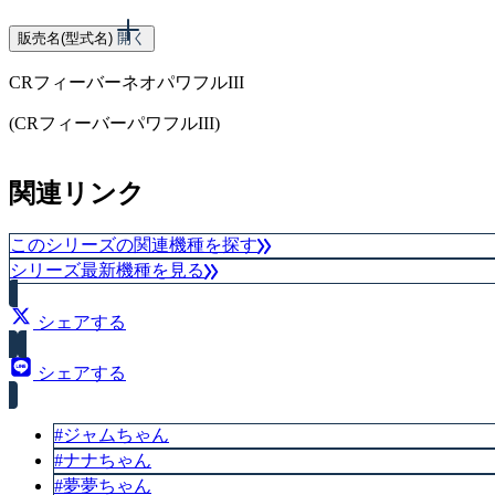
スペック
販売名(型式名)
開く
CRフィーバーネオパワフルIII
大当り確率（1/364.1）
(CRフィーバーパワフルIII)
スペック
関連リンク
大当り確率（1/243.6）
このシリーズの関連機種を探す
シリーズ最新機種を見る
シェアする
シェアする
#ジャムちゃん
#ナナちゃん
#夢夢ちゃん