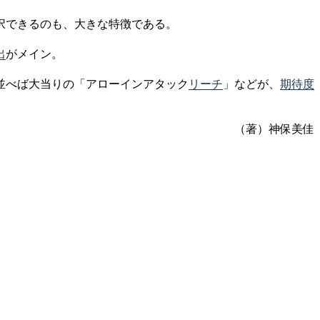
択できるのも、大きな特徴である。
出
がメイン。
並べば大当りの「アローインアタック
リーチ
」などが、
期待度
。
（著）神保美佳