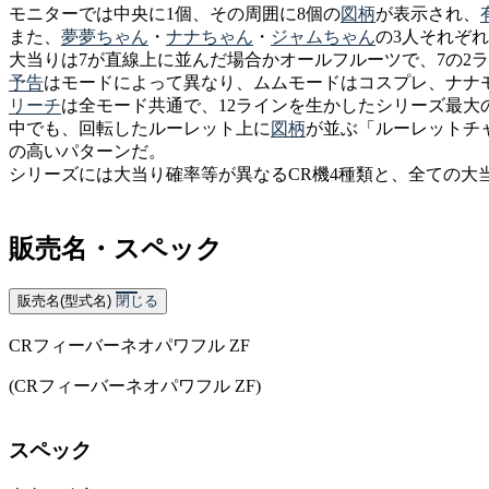
モニターでは中央に1個、その周囲に8個の
図柄
が表示され、
また、
夢夢ちゃん
・
ナナちゃん
・
ジャムちゃん
の3人それぞ
大当りは7が直線上に並んだ場合かオールフルーツで、7の2
予告
はモードによって異なり、ムムモードはコスプレ、ナナ
リーチ
は全モード共通で、12ラインを生かしたシリーズ最大
中でも、回転したルーレット上に
図柄
が並ぶ「ルーレットチ
の高いパターンだ。
シリーズには大当り確率等が異なるCR機4種類と、全ての大
販売名・スペック
販売名(型式名)
閉じる
CRフィーバーネオパワフル ZF
(CRフィーバーネオパワフル ZF)
スペック