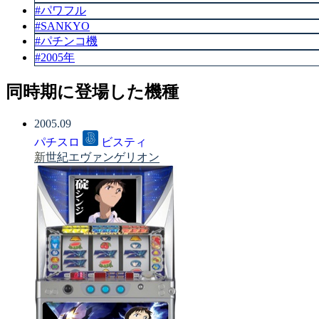
#パワフル
#SANKYO
#パチンコ機
#2005年
同時期に登場した機種
2005.09
パチスロ
ビスティ
新世紀エヴァンゲリオン