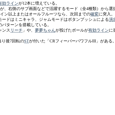
有効ライン
が12本に増えている。
れが、右側のサブ画面などで活躍するモード（全4種類）から選
ライン以上またはオールフルーツなら、次回までの
確変
に突入。
モードはミニキャラ、ジャムモードはボタンプッシュによる
演
のパターンを搭載している。
ャンス
リーチ
」や、
夢夢ちゃん
が投げたボールが
有効ライン
に
当り後7回転の
ST
が付いた「CRフィーバーパワフルIII」がある