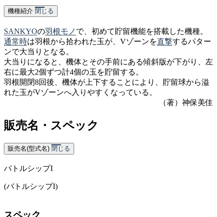
機種紹介
閉じる
SANKYO
の
羽根モノ
で、初めて貯留機能を搭載した機種。
通常時
は羽根から拾われた玉が、Vゾーンを
直撃
するパター
ンで大当りとなる。
大当りになると、機体とその手前にある傾斜版が下がり、左
右に最大2個ずつ計4個の玉を貯留する。
羽根開閉8回後、機体が上下することにより、貯留球から溢
れた玉がVゾーンへ入りやすくなっている。
（著）神保美佳
販売名・スペック
販売名(型式名)
閉じる
バトルシップI
(バトルシップI)
スペック