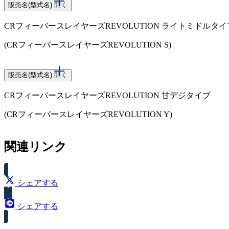
販売名(型式名)
開く
CRフィーバースレイヤーズREVOLUTION ライトミドルタイ
(CRフィーバースレイヤーズREVOLUTION S)
スペック
販売名(型式名)
開く
CRフィーバースレイヤーズREVOLUTION 甘デジタイプ
大当り確率（1/199.8）
ミニパンフ(PDF：3.4MB)
(CRフィーバースレイヤーズREVOLUTION Y)
スペック
関連リンク
大当り確率（1/99.9）
シェアする
シェアする