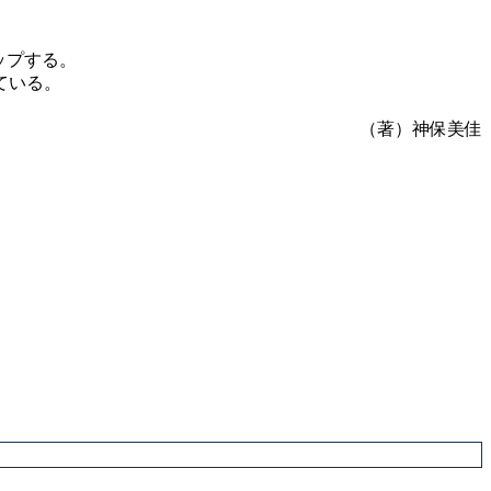
ップする。
ている。
（著）神保美佳