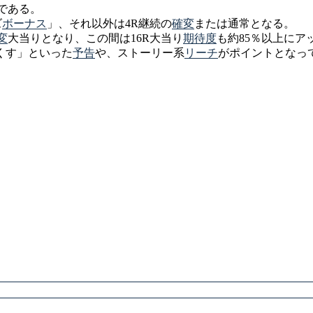
である。
ズ
ボーナス
」、それ以外は4R継続の
確変
または通常となる。
変
大当りとなり、この間は16R大当り
期待度
も約85％以上にア
くす」といった
予告
や、ストーリー系
リーチ
がポイントとなっ