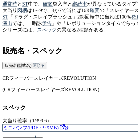
通常時
と
ST
中で、
確変
突入率と
継続率
が異なっているタイプ
大当り
図柄
は1～9で、3か7で当れば16R
確変
の「
スレイヤー
ST
「ドラグ・スレイブラッシュ」208回転中に当れば100％
確
演出
では、「唱詠
予告
」や「レボリューションタイムでらっ
シリーズには、
スペック
の異なる2種類がある。
販売名・スペック
販売名(型式名)
閉じる
CRフィーバースレイヤーズREVOLUTION
(CRフィーバースレイヤーズREVOLUTION)
スペック
大当り確率（1/399.6）
ミニパンフ(PDF：9.9MB)