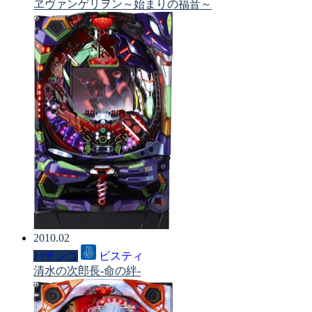
ヱヴァンゲリヲン～始まりの福音～
2010.02
パチンコ
ビスティ
清水の次郎長-命の絆-