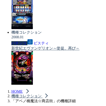
機種コレクション
2008.01
パチンコ
ビスティ
新世紀エヴァンゲリオン～使徒、再び～
HOME
機種コレクション
「アベノ橋魔法☆商店街」の機種詳細