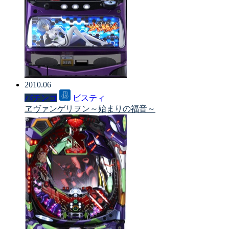
2010.06
パチンコ
ビスティ
ヱヴァンゲリヲン～始まりの福音～