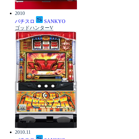
2010
パチスロ
SANKYO
ゴッドハンターV
2010.11