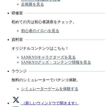
企画展を見る
研修室
初めての方は初心者講座をチェック。
初心者のイロハを見る
資料室
オリジナルコンテンツはこちら！
SANKYOキャラクターズを見る
SANKYOグッズ・コンテンツ情報を見る
ラウンジ
無料のシミュレーターでパチンコ体験。
シミュレーターゲームを体験する
（新しいウィンドウで開きます）