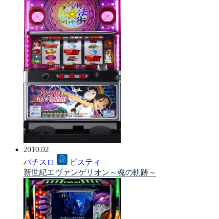
2010.02
パチスロ
ビスティ
新世紀エヴァンゲリオン～魂の軌跡～