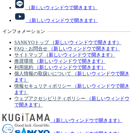
（新しいウィンドウで開きます）
（新しいウィンドウで開きます）
インフォメーション
SANKYOトップ
（新しいウィンドウで開きます）
FAQ・お問合せ
（新しいウィンドウで開きます）
サイトマップ
（新しいウィンドウで開きます）
推奨環境
（新しいウィンドウで開きます）
利用規約
（新しいウィンドウで開きます）
個人情報の取扱いについて
（新しいウィンドウで開き
ます）
情報セキュリティポリシー
（新しいウィンドウで開き
ます）
ウェブアクセシビリティポリシー
（新しいウィンドウ
で開きます）
（新しいウィンドウで開きます）