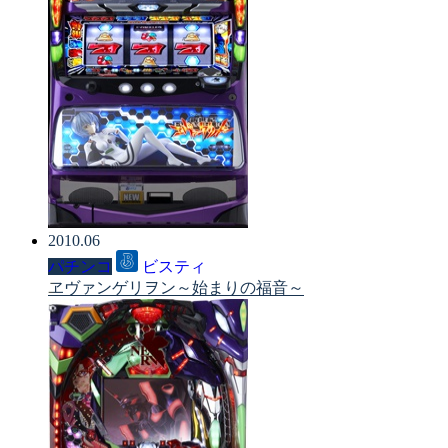
2010.06
パチンコ
ビスティ
ヱヴァンゲリヲン～始まりの福音～