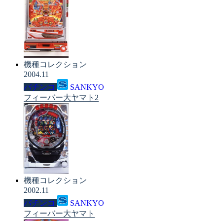
機種コレクション
2004.11
パチンコ
SANKYO
フィーバー大ヤマト2
機種コレクション
2002.11
パチンコ
SANKYO
フィーバー大ヤマト