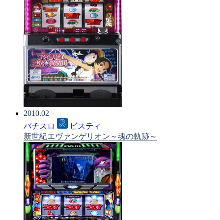
2010.02
パチスロ
ビスティ
新世紀エヴァンゲリオン～魂の軌跡～