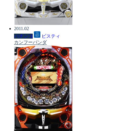
2011.02
パチンコ
ビスティ
カンフーパンダ