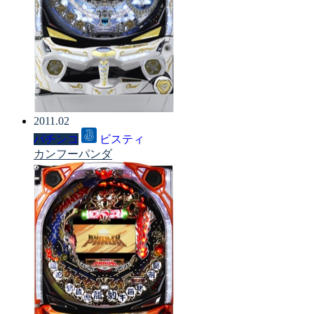
2011.02
パチンコ
ビスティ
カンフーパンダ