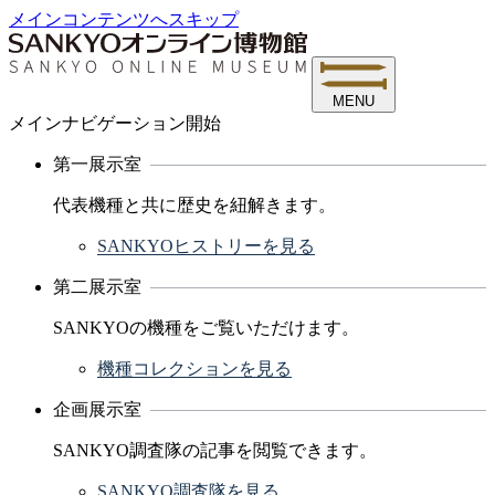
メインコンテンツへスキップ
MENU
メインナビゲーション開始
第一展示室
代表機種と共に歴史を紐解きます。
SANKYOヒストリーを見る
第二展示室
SANKYOの機種をご覧いただけます。
機種コレクションを見る
企画展示室
SANKYO調査隊の記事を閲覧できます。
SANKYO調査隊を見る