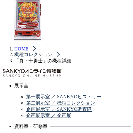
HOME
機種コレクション
「真・十勇士」の機種詳細
展示室
第一展示室 ／ SANKYOヒストリー
第二展示室 ／ 機種コレクション
企画展示室 ／ SANKYO調査隊
企画展示室 ／ 企画展
資料室・研修室