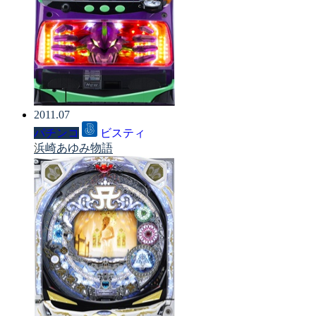
2011.07
パチンコ
ビスティ
浜崎あゆみ物語