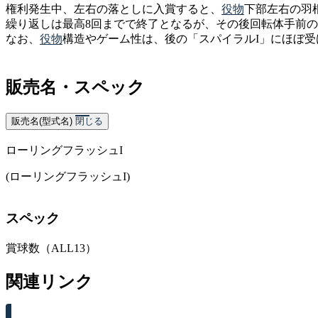
権利発生中、左右の落としに入賞すると、
役物
下部左右の羽根
繰り返しは最高8回までで終了となるが、その後回転体手前
なお、
役物
構造やゲーム性は、後の「スパイラルI」にほぼ受
販売名・スペック
販売名(型式名)
閉じる
ローリングフラッシュI
(ローリングフラッシュI)
スペック
賞球数（ALL13）
関連リンク