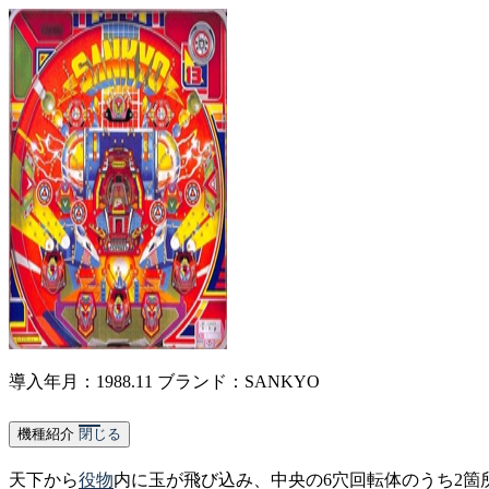
導入年月：1988.11
ブランド：SANKYO
機種紹介
閉じる
天下から
役物
内に玉が飛び込み、中央の6穴回転体のうち2箇