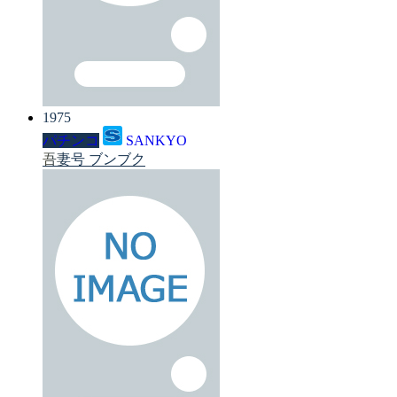
1975
パチンコ
SANKYO
吾妻号 ブンブク