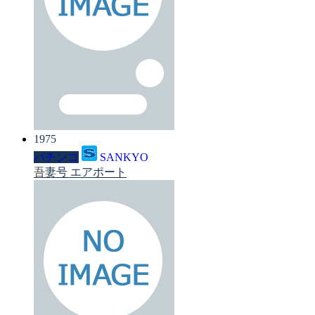
1975
パチンコ
SANKYO
吾妻号 エアポート