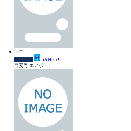
1975
パチンコ
SANKYO
吾妻号 エアポート