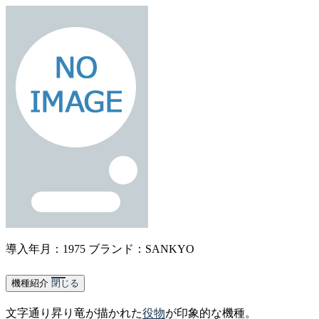
導入年月：1975
ブランド：SANKYO
機種紹介
閉じる
文字通り昇り竜が描かれた
役物
が印象的な機種。