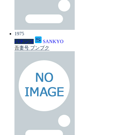
1975
パチンコ
SANKYO
吾妻号 ブンブク