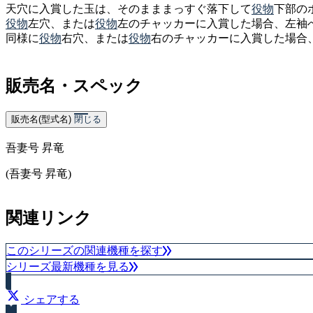
天穴に入賞した玉は、そのまままっすぐ落下して
役物
下部の
役物
左穴、または
役物
左のチャッカーに入賞した場合、左袖
同様に
役物
右穴、または
役物
右のチャッカーに入賞した場合
販売名・スペック
販売名(型式名)
閉じる
吾妻号 昇竜
(吾妻号 昇竜)
関連リンク
このシリーズの関連機種を探す
シリーズ最新機種を見る
シェアする