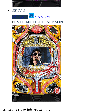
2017.12
パチンコ
SANKYO
FEVER MICHAEL JACKSON