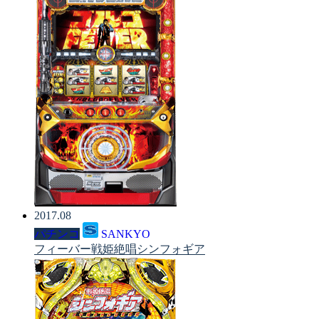
2017.08
パチンコ
SANKYO
フィーバー戦姫絶唱シンフォギア