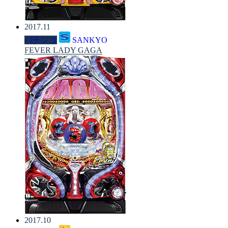
2017.11
パチンコ
SANKYO
FEVER LADY GAGA
2017.10