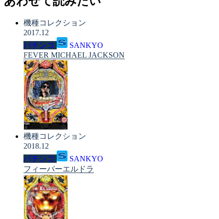
あわせて読みたい
機種コレクション
2017.12
パチンコ
SANKYO
FEVER MICHAEL JACKSON
機種コレクション
2018.12
パチンコ
SANKYO
フィーバーエルドラ