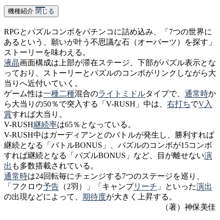
機種紹介
閉じる
RPGとパズルコンボをパチンコに詰め込み、「7つの世界に
あるという、願いが叶う不思議な石（オーパーツ）を探す」
ストーリーを味わえる。
液晶
画面構成は上部が滞在ステージ、下部がパズル表示とな
っており、ストーリーとパズルのコンボがリンクしながら大
当りへ近付いていく。
ゲーム性は
一種二種
混合の
ライトミドル
タイプで、
通常時
か
ら大当りの50％で突入する「V-RUSH」中は、
右打ち
で
V入
賞
すれば大当り。
V-RUSH
継続率
は65％となっている。
V-RUSH中はガーディアンとのバトルが発生し、勝利すれば
継続となる「バトルBONUS」、パズルのコンボが15コンボ
すれば継続となる「パズルBONUS」など、目が離せない
演
出
も多数搭載されている。
通常時
は24回転毎にチェンジする7つのステージを巡り、
「フクロウ
予告
（2羽）」「キャンプ
リーチ
」といった
演出
の出現などによって、
期待度
が大きく上昇する。
（著）神保美佳