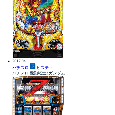
2017.04
パチスロ
ビスティ
パチスロ 機動戦士Zガンダム