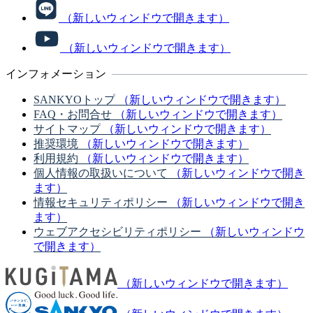
（新しいウィンドウで開きます）
（新しいウィンドウで開きます）
インフォメーション
SANKYOトップ
（新しいウィンドウで開きます）
FAQ・お問合せ
（新しいウィンドウで開きます）
サイトマップ
（新しいウィンドウで開きます）
推奨環境
（新しいウィンドウで開きます）
利用規約
（新しいウィンドウで開きます）
個人情報の取扱いについて
（新しいウィンドウで開き
ます）
情報セキュリティポリシー
（新しいウィンドウで開き
ます）
ウェブアクセシビリティポリシー
（新しいウィンドウ
で開きます）
（新しいウィンドウで開きます）