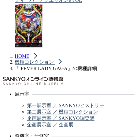
フィーバーアクエリオンEVOL
HOME
機種コレクション
「 FEVER LADY GAGA」の機種詳細
展示室
第一展示室 ／ SANKYOヒストリー
第二展示室 ／ 機種コレクション
企画展示室 ／ SANKYO調査隊
企画展示室 ／ 企画展
資料室・研修室