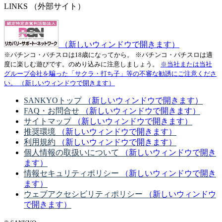
LINKS
（外部サイト）
（新しいウィンドウで開きます）
※パチンコ・パチスロは18歳になってから。
※パチンコ・パチスロは適
度に楽しむ遊びです。のめり込みに注意しましょう。
※当社または当社
グループ会社を騙った「サクラ・打ち子」等の不審な勧誘にご注意くださ
い。
（新しいウィンドウで開きます）
SANKYOトップ
（新しいウィンドウで開きます）
FAQ・お問合せ
（新しいウィンドウで開きます）
サイトマップ
（新しいウィンドウで開きます）
推奨環境
（新しいウィンドウで開きます）
利用規約
（新しいウィンドウで開きます）
個人情報の取扱いについて
（新しいウィンドウで開き
ます）
情報セキュリティポリシー
（新しいウィンドウで開き
ます）
ウェブアクセシビリティポリシー
（新しいウィンドウ
で開きます）