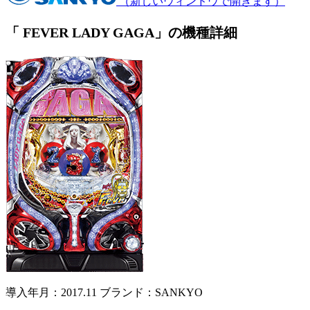
（新しいウィンドウで開きます）
「 FEVER LADY GAGA」の機種詳細
導入年月：2017.11
ブランド：SANKYO