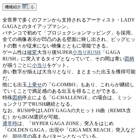
機種紹介
閉じる
全世界で多くのファンから支持されるアーティスト・LADY
GAGAとのタイアップマシン。
パチンコで初めて「プロジェクションマッピング」を採用。
全ての画像表示が凹凸のある壁面に映し出され、ビッグヒッ
トの数々が従来にない映像とともに堪能できる。
ゲーム性は
確変
大当り後SUPER
小当りRUSH
「GAGA
RUSH」に突入するタイプとなっていて、その間は青い
図柄
が揃うごとに
小当り
をゲット。
赤い数字が揃えば大当りとなり、まとまった出玉を獲得可能
だ。
他にも出玉
上乗せ
の「G-COMBO」もあり、これらが継続し
ていくことで満足感のある出玉を得ることができる。
特殊
図柄
停止による「G-CHALLENGE」の場合は、ミッシ
ョンクリアでRUSH継続となる。
なお、RUSH中はLADY GAGAの大ヒット16曲（REMIX含
む）からBGM選択が可能。
通常時
は、「HYPER GAGA ZONE」突入をはじめ
「GOLDEN GAGA」出現や「GIGA MIX REACH」突入など
が、
期待度
の高まるパターンとなっている。