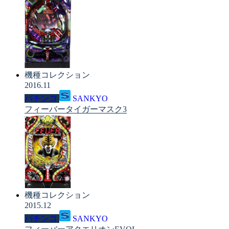
機種コレクション
2016.11
パチンコ
SANKYO
フィーバータイガーマスク3
機種コレクション
2015.12
パチンコ
SANKYO