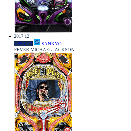
2017.12
パチンコ
SANKYO
FEVER MICHAEL JACKSON