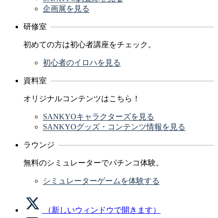
企画展を見る
研修室
初めての方は初心者講座をチェック。
初心者のイロハを見る
資料室
オリジナルコンテンツはこちら！
SANKYOキャラクターズを見る
SANKYOグッズ・コンテンツ情報を見る
ラウンジ
無料のシミュレーターでパチンコ体験。
シミュレーターゲームを体験する
（新しいウィンドウで開きます）