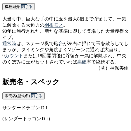
機種紹介
閉じる
大当り中、巨大な手の中に玉を最大8個まで貯留して、一気
に解除する大迫力の
羽根モノ
。
90年に施行された、新たな基準に即して登場した大量獲得タ
イプ。
通常時
は、ステージ奥で砲
台
が左右に揺れて玉を散らしてし
まうが、タイミングや角度よくVゾーンに通れば大当り。
9
カウント
または18回開閉後に貯留が一気に解除され、中央
のくぼみに玉がセットされていれば
高確
率で継続する。
（著）神保美佳
販売名・スペック
販売名(型式名)
閉じる
サンダードラゴン D I
(サンダードラゴンＤ I)