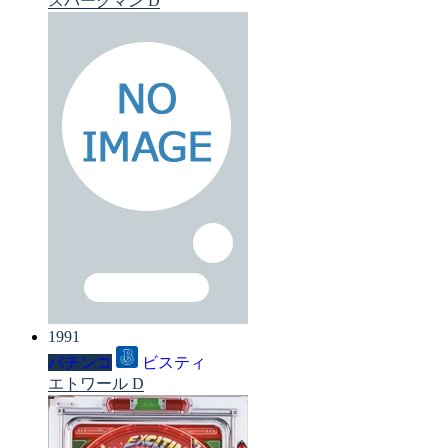
スパークマン D
1991
パチンコ
ビスティ
エトワール D