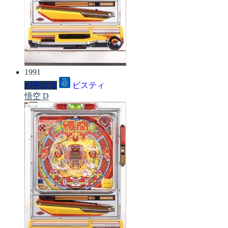
1991
パチンコ
ビスティ
悟空 D