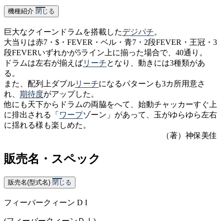
機種紹介
閉じる
巨大なクイーンドラムを搭載した
デジパチ
。
大当りは赤7・$・FEVER・ベル・青7・2段FEVER・王冠・3
段FEVERいずれかが5ライン上に揃った場合で、40通り。
ドラムは左右が揃えば
リーチ
となり、動きには3種類があ
る。
また、配列上ダブル
リーチ
になるパターンも3カ所用意さ
れ、
期待度
がアップした。
他にも天下からドラムの両脇をへて、始動チャッカーすぐ上
に排出される「
ワープ
ゾーン」があって、玉がゆらゆら左右
に揺れる様も楽しめた。
（著）神保美佳
販売名・スペック
販売名(型式名)
閉じる
フィーバークィーン D I
(フィーバークィーンＤⅠ)