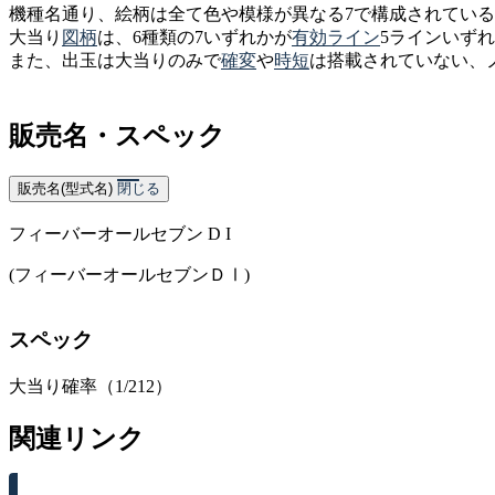
機種名通り、絵柄は全て色や模様が異なる7で構成されてい
大当り
図柄
は、6種類の7いずれかが
有効ライン
5ラインいず
また、出玉は大当りのみで
確変
や
時短
は搭載されていない、
販売名・スペック
販売名(型式名)
閉じる
フィーバーオールセブン D I
(フィーバーオールセブンＤⅠ)
スペック
大当り確率（1/212）
関連リンク