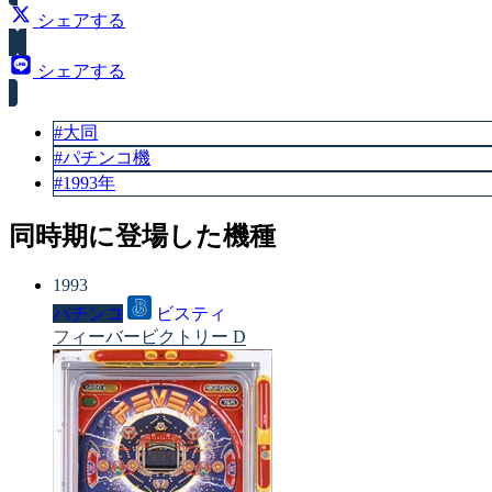
シェアする
シェアする
#大同
#パチンコ機
#1993年
同時期に登場した機種
1993
パチンコ
ビスティ
フィーバービクトリー D