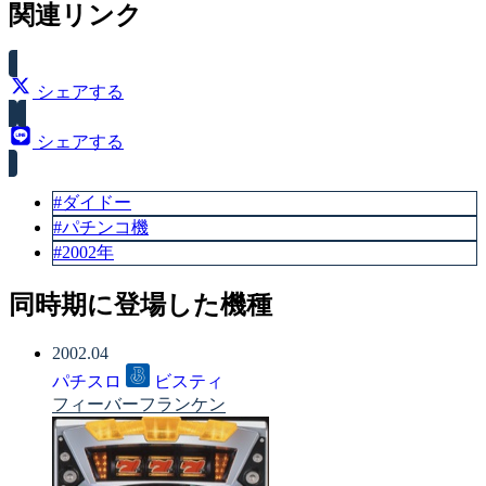
スペック
関連リンク
大当り確率（1/224.5）
シェアする
シェアする
#ダイドー
#パチンコ機
#2002年
同時期に登場した機種
2002.04
パチスロ
ビスティ
フィーバーフランケン