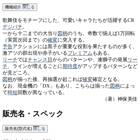
機種紹介
閉じる
歌舞伎をモチーフにした、可愛いキャラたちが活躍するCR
デジパチ
。
一から十二までの大当り
図柄
のうち、奇数で揃えば1万回転
（実質次回まで）の
確変
に突入する。
予告
アクションには黒子が重要な役割を果たすものが多く、
激アツの群出現や赤子がいる
プレミアム
もある。
リーチ
では
チャンス目
からのパターンや、連獅子の発展
リー
チ
、ラインが増えるごとに
期待度
がアップするパターンなど
が見どころ。
図柄
が揃った後、再抽選が起これば
確変
確定となる。
なお、現金機の「DX」もあり、こちらは揃った
図柄
によっ
て
時短
回数が異なっている。
（著）神保美佳
販売名・スペック
販売名(型式名)
閉じる