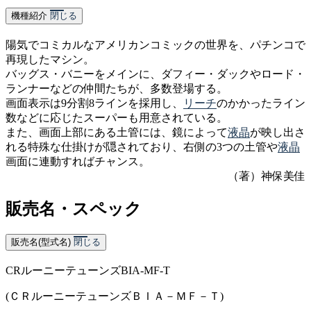
機種紹介
閉じる
陽気でコミカルなアメリカンコミックの世界を、パチンコで
再現したマシン。
バッグス・バニーをメインに、ダフィー・ダックやロード・
ランナーなどの仲間たちが、多数登場する。
画面表示は9分割8ラインを採用し、
リーチ
のかかったライン
数などに応じたスーパーも用意されている。
また、画面上部にある土管には、鏡によって
液晶
が映し出さ
れる特殊な仕掛けが隠されており、右側の3つの土管や
液晶
画面に連動すればチャンス。
（著）神保美佳
販売名・スペック
販売名(型式名)
閉じる
CRルーニーテューンズBIA-MF-T
(ＣＲルーニーテューンズＢＩＡ－ＭＦ－Ｔ)