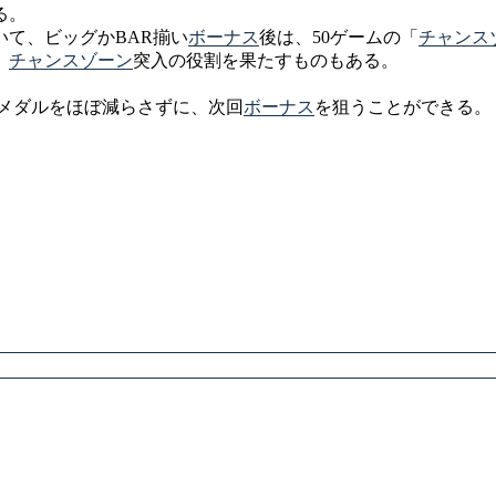
る。
いて、ビッグかBAR揃い
ボーナス
後は、50ゲームの「
チャンス
、
チャンスゾーン
突入の役割を果たすものもある。
間メダルをほぼ減らさずに、次回
ボーナス
を狙うことができる。