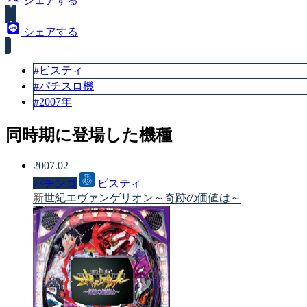
シェアする
シェアする
#ビスティ
#パチスロ機
#2007年
同時期に登場した機種
2007.02
パチンコ
ビスティ
新世紀エヴァンゲリオン～奇跡の価値は～