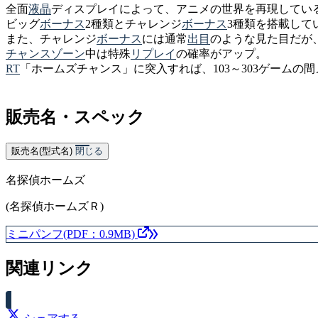
全面
液晶
ディスプレイによって、アニメの世界を再現してい
ビッグ
ボーナス
2種類とチャレンジ
ボーナス
3種類を搭載して
また、チャレンジ
ボーナス
には通常
出目
のような見た目だが
チャンスゾーン
中は特殊
リプレイ
の確率がアップ。
RT
「ホームズチャンス」に突入すれば、103～303ゲームの
販売名・スペック
販売名(型式名)
閉じる
名探偵ホームズ
(名探偵ホームズＲ)
ミニパンフ(PDF：0.9MB)
関連リンク