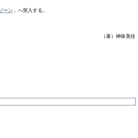
ゾーン
」へ突入する。
（著）神保美佳