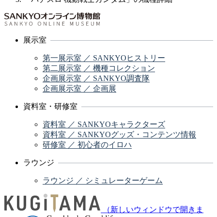
展示室
第一展示室 ／ SANKYOヒストリー
第二展示室 ／ 機種コレクション
企画展示室 ／ SANKYO調査隊
企画展示室 ／ 企画展
資料室・研修室
資料室 ／ SANKYOキャラクターズ
資料室 ／ SANKYOグッズ・コンテンツ情報
研修室 ／ 初心者のイロハ
ラウンジ
ラウンジ ／ シミュレーターゲーム
（新しいウィンドウで開きま