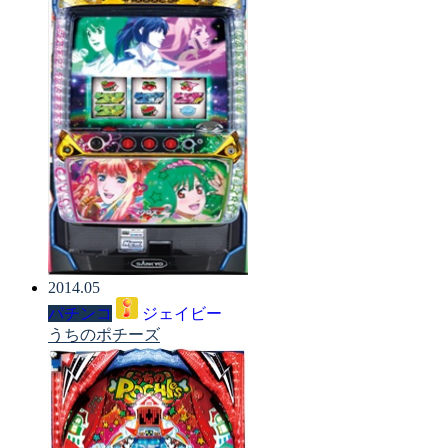
2014.05
パチンコ
ジェイビー
うちのポチーズ