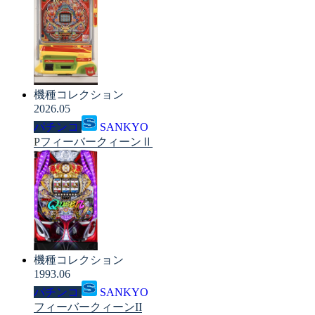
機種コレクション
2026.05
パチンコ
SANKYO
PフィーバークィーンⅡ
機種コレクション
1993.06
パチンコ
SANKYO
フィーバークィーンII