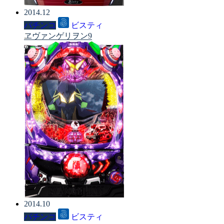
2014.12
パチンコ
ビスティ
ヱヴァンゲリヲン9
2014.10
パチンコ
ビスティ