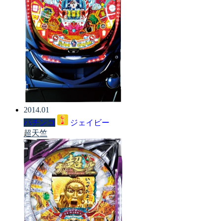
2014.01
パチンコ
ジェイビー
超天竺