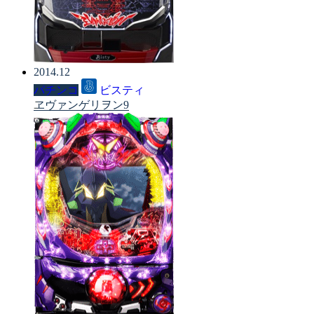
2014.12
パチンコ
ビスティ
ヱヴァンゲリヲン9