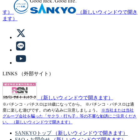
す）
（新しいウィンドウで開き
ます）
LINKS
（外部サイト）
（新しいウィンドウで開きます）
※パチンコ・パチスロは18歳になってから。
※パチンコ・パチスロは適
度に楽しむ遊びです。のめり込みに注意しましょう。
※当社または当社
グループ会社を騙った「サクラ・打ち子」等の不審な勧誘にご注意くださ
い。
（新しいウィンドウで開きます）
SANKYOトップ
（新しいウィンドウで開きます）
FAQ・お問合せ
（新しいウィンドウで開きます）