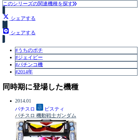
賞球数（5＆10）
このシリーズの関連機種を探す
シェアする
シェアする
#うちのポチ
#ジェイビー
#パチンコ機
#2014年
同時期に登場した機種
2014.01
パチスロ
ビスティ
パチスロ 機動戦士ガンダム