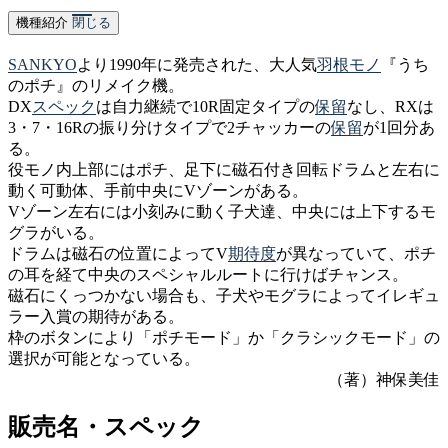
機種紹介
閉じる
SANKYO
より1990年に発売された、大人気
羽根モノ
『うち
のポチ』のリメイク機。
DX
スペック
は自力継続で10R固定タイプの
保留
なし、RXは
3・7・16Rの振り分けタイプで2チャッカーの
保留
が1回分あ
る。
役モノ内上部にはポチ、足下に磁石付き回転ドラムと左右に
動く可動体、手前中央にVゾーンがある。
Vゾーン左右には小刻みに動く子犬達、中央には上下するモ
グラがいる。
ドラムは磁石の位置によってV
期待度
が異なっていて、ポチ
の耳を経て中央のスペシャルルートに行けばチャンス。
磁石にくっつかない場合も、子犬やモグラによってイレギュ
ラー入賞の期待がある。
枠のボタンにより「ポチモード」か「クラシックモード」の
選択が可能となっている。
（著）神保美佳
販売名・スペック