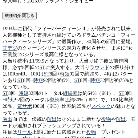
導入年月：2023.07
ブランド：ジェイビー
機種紹介
閉じる
1993年に初代「フィーバークィーンⅡ」が発売されて以来、
人気機種として支持され続けているドラムパチンコ「フィー
バークィーンシリーズ」の最新作が、30周年の節目に登場。
甘デジ
のクィーンシリーズの魅力を進化させた、まさに“女
王凱旋”のシリーズ最高仕様となっている。
大当り確率は1/99.9となっており、大当り終了後は前作同
様、必ず8回転の
ST
に突入する。大当り
ラウンド
の振り分け
は10Ror4R、10Rは
ST
8回+
時短
92回で約20％、4Rは2パター
ンあり
ST
8回+
時短
92回が約5%、
ST
8回+
時短
32回が約75%と
なっている。
ST
8回+
時短
32回のトータル
継続率
は約64%（※1）、
ST
8回
+
時短
92回のトータル
継続率
は約80%（※2）で、10R比率約
20％、
電サポ
100回（※3）比率約25％が
スペック
の魅力とな
っているぞ。
演出
面では、伝統の
演出
はそのままに新たな
役物
や
演出
、モ
ードが追加されブラッシュアップされている！
注目は
リール
上部に新たに搭載された
役物
「プレゼント