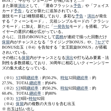
BOX」。中から“ジョーカー”が飛び出すと…!?
また新規
演出
として、「運命フラッシュ
予告
」や「フェイス
カード
予告
」などが新たに追加されている。
遊技モードは3種類搭載しており、多彩な
予告
・
演出
が発生
する「クィーンモード」、元祖シンプルモードの「クラシッ
クモード」に加え、新たに「
一発告知
モード」を搭載、プレ
イヤーの選択の幅が広がっている。
さらに、注目のBONUSとして
図柄
が連続で揃った回数だけ
保留
内がチャンスとなる「ライジングBONUS」や、
7セグ
で
BONUS出玉（※4）を告知する「女王凱旋BONUS」が搭載
されいている。
その他にも
保留
内がチャンスとなる
演出
や打ち込み要素・法
則性を多数搭載しており、30周年に相応しいクィーンシリー
ズの集大成となっている。
（※1）
ST
8回
継続率
：約50.2%、
時短
32回
継続率
：約
27.5%、TOTAL
継続率
：約64%
（※2）
ST
8回
継続率
：約50.2%、
時短
92回
継続率
：約
60.4%、TOTAL
継続率
：約80%
（※3）
ST
8回+
時短
92回
（※4）
保留
内の複数の大当りを含む出玉
※ 出玉は払い出し