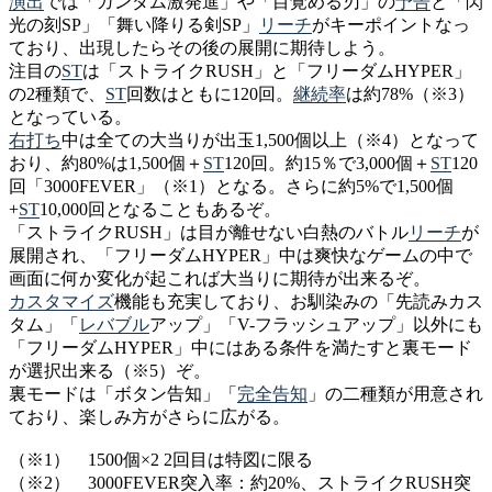
演出
では「ガンダム激発進」や「目覚める刃」の
予告
と「閃
光の刻SP」「舞い降りる剣SP」
リーチ
がキーポイントなっ
ており、出現したらその後の展開に期待しよう。
注目の
ST
は「ストライクRUSH」と「フリーダムHYPER」
の2種類で、
ST
回数はともに120回。
継続率
は約78%（※3）
となっている。
右打ち
中は全ての大当りが出玉1,500個以上（※4）となって
おり、約80%は1,500個＋
ST
120回。約15％で3,000個＋
ST
120
回「3000FEVER」（※1）となる。さらに約5%で1,500個
+
ST
10,000回となることもあるぞ。
「ストライクRUSH」は目が離せない白熱のバトル
リーチ
が
展開され、「フリーダムHYPER」中は爽快なゲームの中で
画面に何か変化が起これば大当りに期待が出来るぞ。
カスタマイズ
機能も充実しており、お馴染みの「先読みカス
タム」「
レバブル
アップ」「V-フラッシュアップ」以外にも
「フリーダムHYPER」中にはある条件を満たすと裏モード
が選択出来る（※5）ぞ。
裏モードは「ボタン告知」「
完全告知
」の二種類が用意され
ており、楽しみ方がさらに広がる。
（※1） 1500個×2 2回目は特図に限る
（※2） 3000FEVER突入率：約20%、ストライクRUSH突