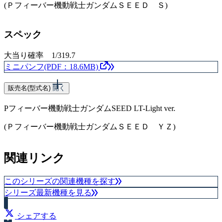
(Ｐフィーバー機動戦士ガンダムＳＥＥＤ Ｓ)
スペック
大当り確率 1/319.7
ミニパンフ(PDF：18.6MB)
販売名(型式名)
開く
Pフィーバー機動戦士ガンダムSEED LT-Light ver.
(Ｐフィーバー機動戦士ガンダムＳＥＥＤ ＹＺ)
スペック
関連リンク
大当り確率 1/129.8
このシリーズの関連機種を探す
ミニパンフ(PDF：4.6MB)
シリーズ最新機種を見る
シェアする