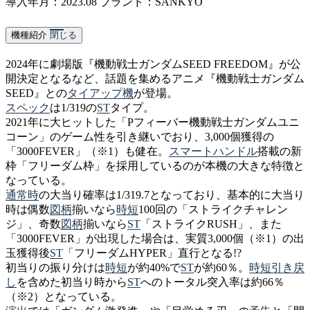
導入年月：2023.08
ブランド：SANKYO
機種紹介
閉じる
2024年に劇場版『機動戦士ガンダムSEED FREEDOM』が公
開決定となるなど、話題を集めるアニメ『機動戦士ガンダム
SEED』との
タイアップ機
が登場。
スペック
は1/319の
ST
タイプ。
2021年に大ヒットした「Pフィーバー機動戦士ガンダムユニ
コーン」のゲーム性を引き継いでおり、3,000個獲得の
「3000FEVER」（※1）も健在。
スマートハンドル
搭載の新
枠「フリーダム枠」を採用しているのが本機の大きな特徴と
なっている。
通常時
の大当り確率は1/319.7となっており、基本的に大当り
時は偶数
図柄
揃いなら
時短
100回の「ストライクチャレン
ジ」、奇数
図柄
揃いなら
ST
「ストライクRUSH」、また
「3000FEVER」が出現した場合は、実質3,000個（※1）の出
玉獲得後
ST
「フリーダムHYPER」直行となる!?
初当りの振り分けは
時短
が約40%で
ST
が約60％。
時短
引き戻
し
を含めた初当り時から
ST
へのトータル突入率は約66％
（※2）となっている。