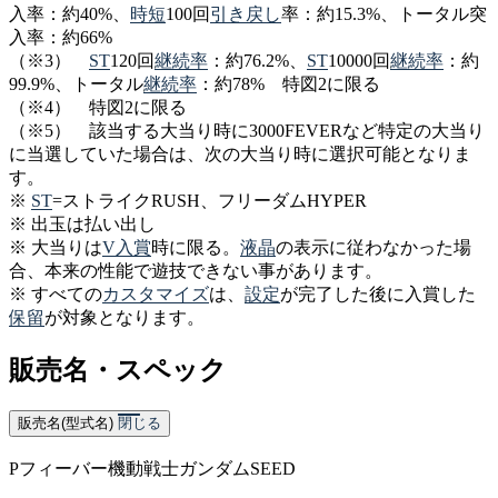
入率：約40%、
時短
100回
引き戻し
率：約15.3%、トータル突
入率：約66%
（※3）
ST
120回
継続率
：約76.2%、
ST
10000回
継続率
：約
99.9%、トータル
継続率
：約78% 特図2に限る
（※4） 特図2に限る
（※5） 該当する大当り時に3000FEVERなど特定の大当り
に当選していた場合は、次の大当り時に選択可能となりま
す。
※
ST
=ストライクRUSH、フリーダムHYPER
※ 出玉は払い出し
※ 大当りは
V入賞
時に限る。
液晶
の表示に従わなかった場
合、本来の性能で遊技できない事があります。
※ すべての
カスタマイズ
は、
設定
が完了した後に入賞した
保留
が対象となります。
販売名・スペック
販売名(型式名)
閉じる
Pフィーバー機動戦士ガンダムSEED