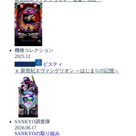
機種コレクション
2025.12
パチンコ
ビスティ
ｅ 新世紀エヴァンゲリオン ～はじまりの記憶～
SANKYO調査隊
2026.06.17
SANKYOの取り組み