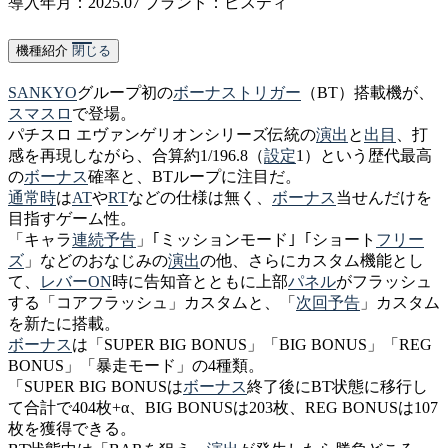
導入年月：2025.07
ブランド：ビスティ
機種紹介
閉じる
SANKYO
グループ初の
ボーナストリガー
（BT）搭載機が、
スマスロ
で登場。
パチスロ エヴァンゲリオンシリーズ伝統の
演出
と
出目
、打
感を再現しながら、合算約1/196.8（
設定
1）という歴代最高
の
ボーナス
確率と、BTループに注目だ。
通常時
は
AT
や
RT
などの仕様は無く、
ボーナス
当せんだけを
目指すゲーム性。
「キャラ
連続予告
」｢ミッションモード｣「ショート
フリー
ズ
」などのおなじみの
演出
の他、さらにカスタム機能とし
て、
レバーON
時に告知音とともに上部
パネル
がフラッシュ
する「コアフラッシュ」カスタムと、「
次回予告
」カスタム
を新たに搭載。
ボーナス
は「SUPER BIG BONUS」「BIG BONUS」「REG
BONUS」「暴走モード」の4種類。
「SUPER BIG BONUSは
ボーナス
終了後にBT状態に移行し
て合計で404枚+α、BIG BONUSは203枚、REG BONUSは107
枚を獲得できる。