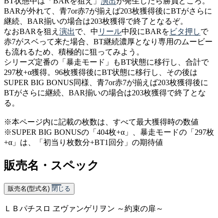
BT状態中は「BARを狙え」
演出
が発生したら勝負どころ。
BARが外れて、青7or赤7が揃えば203枚獲得後にBTがさらに
継続、BAR揃いの場合は203枚獲得で終了となるぞ。
なおBARを狙え
演出
で、中
リール
中段にBARを
ビタ押し
で
赤7がスベって来た場合、BT継続濃厚となり専用のムービー
も流れるため、積極的に狙ってみよう。
シリーズ定番の「暴走モード」もBT状態に移行し、合計で
297枚+α獲得。96枚獲得後にBT状態に移行し、その後は
SUPER BIG BONUS同様、青7or赤7が揃えば203枚獲得後に
BTがさらに継続、BAR揃いの場合は203枚獲得で終了とな
る。
※本ページ内に記載の枚数は、すべて最大獲得時の数値
※SUPER BIG BONUSの「404枚+α」、暴走モードの「297枚
+α」は、「初当り枚数分+BT1回分」の期待値
販売名・スペック
販売名(型式名)
閉じる
ＬＢパチスロ ヱヴァンゲリヲン ～約束の扉～