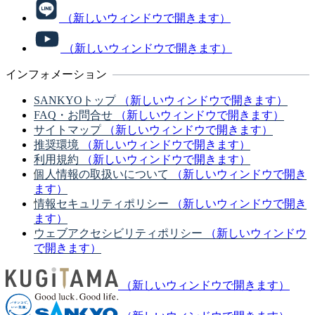
（新しいウィンドウで開きます）
（新しいウィンドウで開きます）
インフォメーション
SANKYOトップ
（新しいウィンドウで開きます）
FAQ・お問合せ
（新しいウィンドウで開きます）
サイトマップ
（新しいウィンドウで開きます）
推奨環境
（新しいウィンドウで開きます）
利用規約
（新しいウィンドウで開きます）
個人情報の取扱いについて
（新しいウィンドウで開き
ます）
情報セキュリティポリシー
（新しいウィンドウで開き
ます）
ウェブアクセシビリティポリシー
（新しいウィンドウ
で開きます）
（新しいウィンドウで開きます）