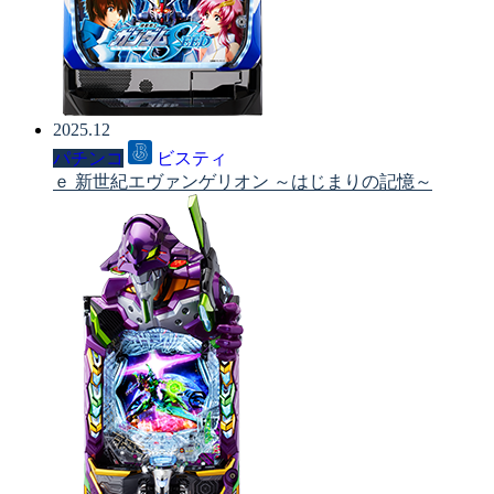
2025.12
パチンコ
ビスティ
ｅ 新世紀エヴァンゲリオン ～はじまりの記憶～