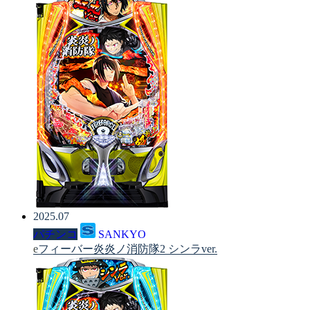
2025.07
パチンコ
SANKYO
eフィーバー炎炎ノ消防隊2 シンラver.