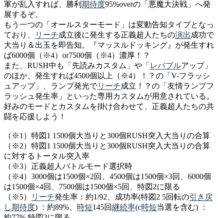
軍が乱入すれば、勝利
期待度
95%overの「悪魔大決戦」へ発
展するぞ。
もう一つの「オールスターモード」は変動告知タイプとなっ
ており、
リーチ
成立後に発生する正義超人たちの
演出
成功で
大当り＆出玉を即告知。『マッスルドッキング』が発生すれ
ば6000個（※4）or7500個（※4）濃厚！？
また、RUSH中も「先読みカスタム」や「
レバブル
アップ」
のほか、発生すれば4500個以上（※4）！？の「V-フラッシ
ュアップ」、ランプ発光で
リーチ
成立！？の「友情ランプフ
ラッシュ発生率」といった専用カスタムが用意されている。
好みのモードとカスタムを掛け合わせて、正義超人たちの共
闘を応援しよう！
（※1）特図1 1500個大当りと300個RUSH突入大当りの合算
（※2）特図1 1500個大当りと300個RUSH突入大当りの合算
に対するトータル突入率
（※3）正義超人バトルモード選択時
（※4）3000個は1500個×2回、4500個は1500個×3回、6000個
は1500個×4回、7500個は1500個×5回、特図2に限る
（※5）
リーチ
発生率：約1/92、成功率(特図2 5回転の
引き戻
し
期待度
) ：約89%、
時短
145回
継続率
(c
時短
当選を含む) ：
約77% 特図2に限る