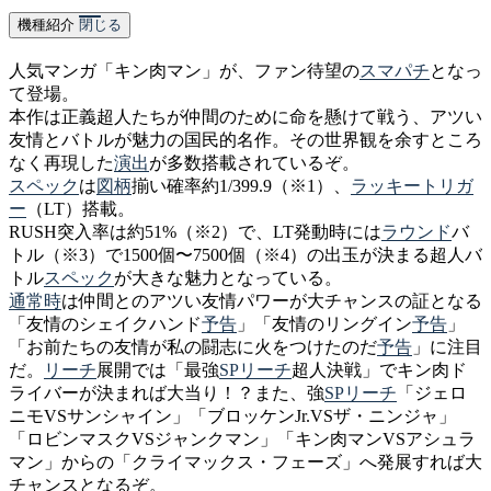
機種紹介
閉じる
人気マンガ「キン肉マン」が、ファン待望の
スマパチ
となっ
て登場。
本作は正義超人たちが仲間のために命を懸けて戦う、アツい
友情とバトルが魅力の国民的名作。その世界観を余すところ
なく再現した
演出
が多数搭載されているぞ。
スペック
は
図柄
揃い確率約1/399.9（※1）、
ラッキートリガ
ー
（LT）搭載。
RUSH突入率は約51%（※2）で、LT発動時には
ラウンド
バ
トル（※3）で1500個〜7500個（※4）の出玉が決まる超人バ
トル
スペック
が大きな魅力となっている。
通常時
は仲間とのアツい友情パワーが大チャンスの証となる
「友情のシェイクハンド
予告
」「友情のリングイン
予告
」
「お前たちの友情が私の闘志に火をつけたのだ
予告
」に注目
だ。
リーチ
展開では「最強
SPリーチ
超人決戦」でキン肉ド
ライバーが決まれば大当り！？また、強
SPリーチ
「ジェロ
ニモVSサンシャイン」「ブロッケンJr.VSザ・ニンジャ」
「ロビンマスクVSジャンクマン」「キン肉マンVSアシュラ
マン」からの「クライマックス・フェーズ」へ発展すれば大
チャンスとなるぞ。