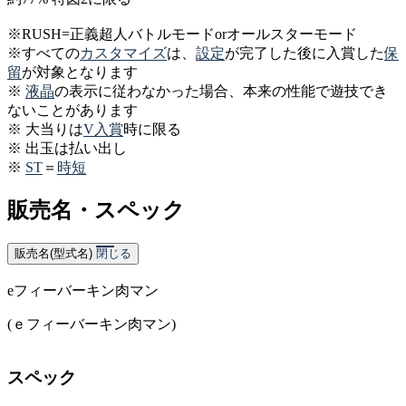
※RUSH=正義超人バトルモードorオールスターモード
※すべての
カスタマイズ
は、
設定
が完了した後に入賞した
保
留
が対象となります
※
液晶
の表示に従わなかった場合、本来の性能で遊技でき
ないことがあります
※ 大当りは
V入賞
時に限る
※ 出玉は払い出し
※
ST
＝
時短
販売名・スペック
販売名(型式名)
閉じる
eフィーバーキン肉マン
(ｅフィーバーキン肉マン)
スペック