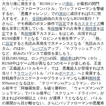
大当り後に発生する「RUSHジャッジ
演出
」が最初の関門
だ。「バッファローマンバトル」でバッファローマンを撃破
するか、「悪魔チャレンジ」での
演出
に成功すればLTに突
入するぞ。また、
全回転
経由の大当りならRUSH直行！？
さらに、デモ画面のボタン操作で
設定
できる
カスタマイズ
機
能も非常に充実している。先
役物
落下の占有率と
期待度
を
設
定
できる「先
役物
落下カスタム」をはじめ、出現すれば
RUSH濃厚！？となる「ロビンメモ発生率アップ」、「熱」
に
設定
すると先読み系発生で大チャンスとなる「先読みカス
タム」のほか、「
レバブル
アップ」「V-フラッシュアップ」
など、好みのバランスで遊技を楽しもう。
注目のRUSHは、ロング
ST
145回、
継続率
は約77%（※5）。
RUSH中はゲーム性が異なる2つのモードが楽しめる。王道
の「正義超人バトルモード」では、悪魔超人が登場すれば大
当り！？
ラウンド
バトル「バトル
ボーナス
」へと発展する。
対戦相手がスニゲーターやプラネットマンなら勝利
期待度
95%overとなるほか、「テリーマンvsアシュラマン」のバト
ル前半で「阿修羅魚雷」を破り勝利や、「ウォーズマンvsア
シュラマン」でバトル後半に「スクリュー・ドライバー」が
決まれば4500個以上（※4）が濃厚！？となるなど、バトル
の展開から目が離せない。さらにバッファローマンや悪魔将