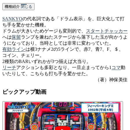
機種紹介
閉じる
SANKYO
の代名詞である「ドラム表示」を、巨大化して打
ち手を驚かせた機種。
ドラムが大きいためゲージも変則的で、
スタートチャッカー
へは
保留
ランプを兼ねたステージから落下した玉が向かうよ
うになっており、当時としては非常に変わっていた。
有効ライン
は横3ナナメ2の5ラインで、赤7、青7、F、＄、
コイン、チェリー。
2種類のBARいずれかが3つ揃えば大当り。
リーチ
アクションも多彩となり、一旦止まってから1
コマ
動
いたりして、こちらも打ち手を驚かせた。
（著）神保美佳
ピックアップ動画