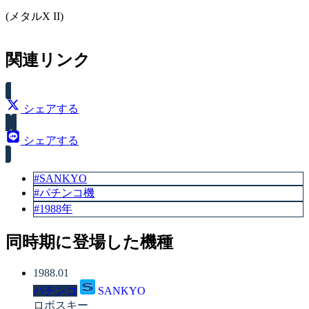
(メタルX II)
スペック
関連リンク
賞球数（ALL13）
シェアする
シェアする
#SANKYO
#パチンコ機
#1988年
同時期に登場した機種
1988.01
パチンコ
SANKYO
ロボスキー