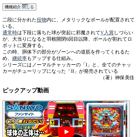
機種紹介
閉じる
二段に分かれた
役物
内に、メタリックなボールが配置されて
いる。
通常時
は下段に落ちた球が突起に邪魔されて
V入賞
しづらい
が、大当りになると羽根開閉6回目以降、ボールが割れてロ
ボットに変身する。
この時、胴体下の部分がゾーンへの道筋を作ってくれるた
め、
継続率
もアップする仕組み。
シリーズにはノーマルチャッカーの「I」と、全てのチャッ
カーがチューリップになった「II」が発売されている
（著）神保美佳
ピックアップ動画