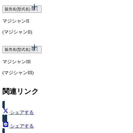
販売名(型式名)
開く
マジシャンII
(マジシャンII)
スペック
販売名(型式名)
開く
マジシャンIII
賞球数（7＆13）
(マジシャンIII)
スペック
関連リンク
賞球数（ALL10）
シェアする
シェアする