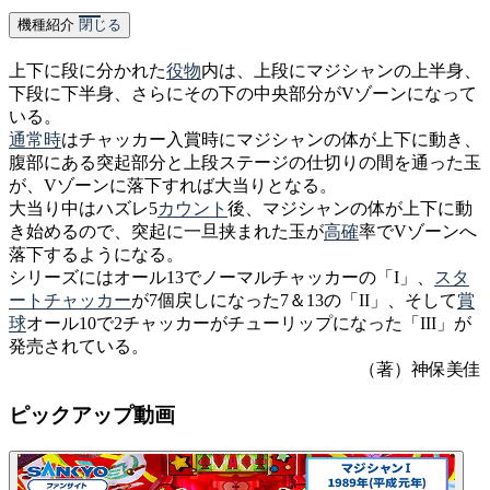
機種紹介
閉じる
上下に段に分かれた
役物
内は、上段にマジシャンの上半身、
下段に下半身、さらにその下の中央部分がVゾーンになって
いる。
通常時
はチャッカー入賞時にマジシャンの体が上下に動き、
腹部にある突起部分と上段ステージの仕切りの間を通った玉
が、Vゾーンに落下すれば大当りとなる。
大当り中はハズレ5
カウント
後、マジシャンの体が上下に動
き始めるので、突起に一旦挟まれた玉が
高確
率でVゾーンへ
落下するようになる。
シリーズにはオール13でノーマルチャッカーの「I」、
スタ
ートチャッカー
が7個戻しになった7＆13の「II」、そして
賞
球
オール10で2チャッカーがチューリップになった「III」が
発売されている。
（著）神保美佳
ピックアップ動画