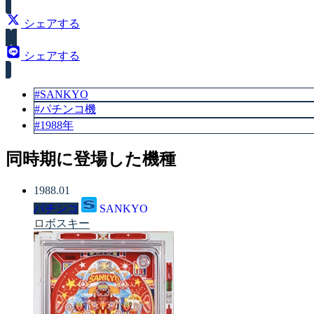
賞球数（ALL13）
シェアする
シェアする
#SANKYO
#パチンコ機
#1988年
同時期に登場した機種
1988.01
パチンコ
SANKYO
ロボスキー