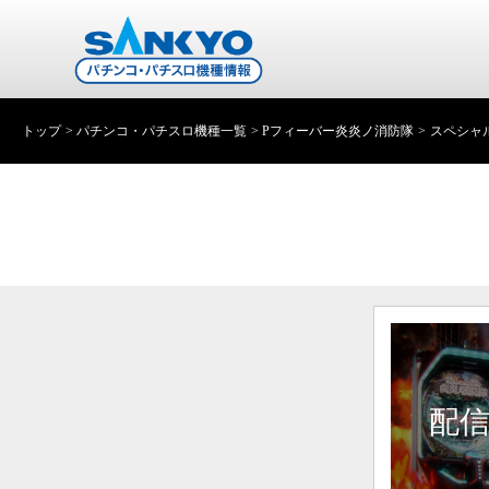
トップ
パチンコ・パチスロ機種一覧
Pフィーバー炎炎ノ消防隊
スペシャ