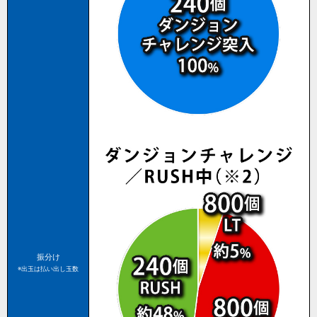
振分け
※出玉は払い出し玉数