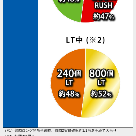
（※1）普図ロング開放当選時、特図2実質確率約1/1当選を経て大当り