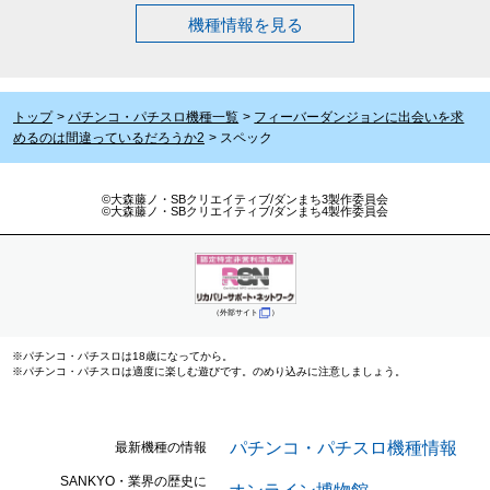
機種情報を見る
トップ
パチンコ・パチスロ機種一覧
フィーバーダンジョンに出会いを求
めるのは間違っているだろうか2
スペック
©大森藤ノ・SBクリエイティブ/ダンまち3製作委員会
©大森藤ノ・SBクリエイティブ/ダンまち4製作委員会
（外部サイト
）
※パチンコ・パチスロは18歳になってから。
※パチンコ・パチスロは適度に楽しむ遊びです。のめり込みに注意しましょう。
パチンコ・パチスロ機種情報
最新機種の情報
SANKYO・業界の歴史に