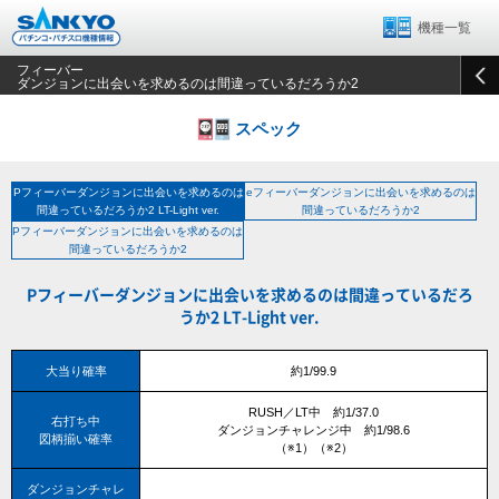
機種一覧
フィーバー
ダンジョンに出会いを求めるのは間違っているだろうか2
スペック
eフィーバーダンジョンに出会いを求めるのは
Pフィーバーダンジョンに出会いを求めるのは
間違っているだろうか2
間違っているだろうか2 LT-Light ver.
Pフィーバーダンジョンに出会いを求めるのは
間違っているだろうか2
Pフィーバーダンジョンに出会いを求めるのは間違っているだろ
うか2 LT-Light ver.
大当り確率
約1/99.9
RUSH／LT中 約1/37.0
右打ち中
ダンジョンチャレンジ中 約1/98.6
図柄揃い確率
（※1）（※2）
ダンジョンチャレ