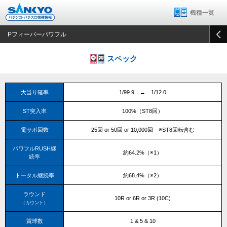
機種一覧
Pフィーバーパワフル
スペック
大当り確率
1/99.9 → 1/12.0
ST突入率
100%（ST8回）
電サポ回数
25回 or 50回 or 10,000回 ※ST8回転含む
パワフルRUSH継
約64.2%（※1）
続率
トータル継続率
約68.4%（※2）
ラウンド
10R or 6R or 3R (10C)
（カウント）
賞球数
1 & 5 & 10