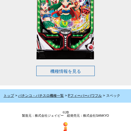
機種情報を見る
トップ
パチンコ・パチスロ機種一覧
Pフィーバーパワフル
スペック
©JB
製造元：株式会社ジェイビー 総発売元：株式会社SANKYO