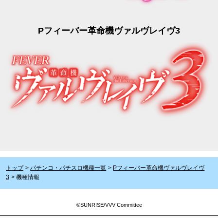
Pフィーバー革命機ヴァルヴレイヴ3
トップ
パチンコ・パチスロ機種一覧
Pフィーバー革命機ヴァルヴレイヴ
3
機種情報
©SUNRISE/VVV Committee