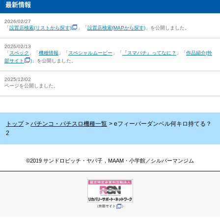
最新情報
2026/02/27
「
設置店検索(リストから探す)
」「
設置店検索(MAPから探す)
」を公開しました。
2026/02/13
「
スペック
」「
機種情報
」「
スペシャルムービー
」「
『スマパチ』ってなに？
」「
作品紹介(外
部サイト
)
」を公開しました。
2025/12/02
ページを公開しました。
トップ
パチンコ・パチスロ機種一覧
eフィーバーダンベル何キロ持てる？
2
©2019 サンドロビッチ・ヤバ子，MAAM・小学館／シルバーマンジム
（外部サイト
）