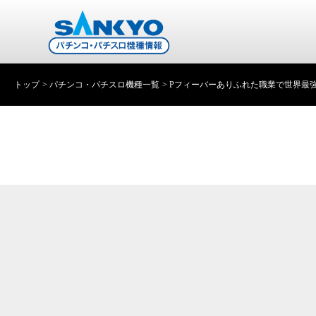
トップ
パチンコ・パチスロ機種一覧
Pフィーバーありふれた職業で世界最