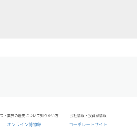
KYO・業界の歴史について知りたい方
会社情報・投資家情報
オンライン博物館
コーポレートサイト