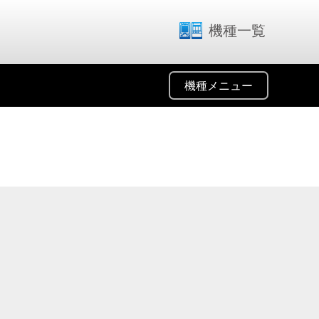
機種一覧
機種メニュー