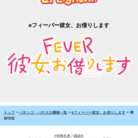
eフィーバー彼女、お借りします
トップ
パチンコ・パチスロ機種一覧
eフィーバー彼女、お借りします
機
種情報
©宮島礼吏／講談社