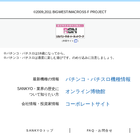
©2009,2011 BIGWEST/MACROSS F PROJECT
（外部サイト
）
※パチンコ・パチスロは18歳になってから。
※パチンコ・パチスロは適度に楽しむ遊びです。のめり込みに注意しましょう。
パチンコ・パチスロ機種情報
最新機種の情報
SANKYO・業界の歴史に
オンライン博物館
ついて知りたい方
コーポレートサイト
会社情報・投資家情報
SANKYOトップ
FAQ・お問合せ