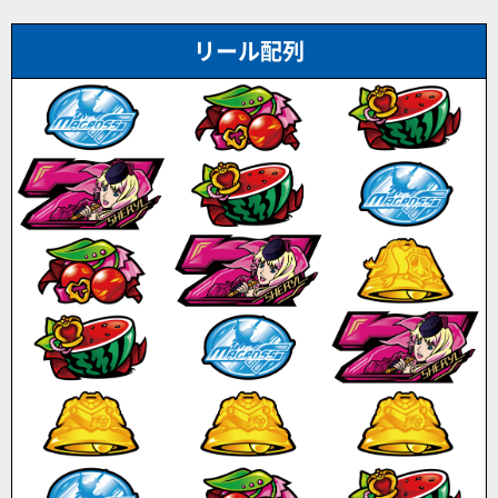
リール配列