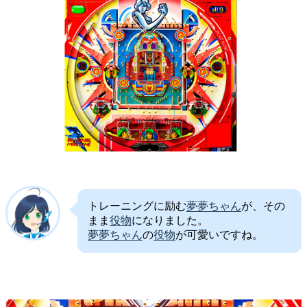
トレーニングに励む
夢夢ちゃん
が、その
まま
役物
になりました。
夢夢ちゃん
の
役物
が可愛いですね。