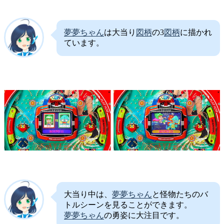
夢夢ちゃん
は大当り
図柄
の3
図柄
に描かれ
ています。
大当り中は、
夢夢ちゃん
と怪物たちのバ
トルシーンを見ることができます。
夢夢ちゃん
の勇姿に大注目です。