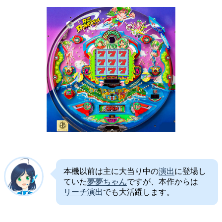
本機以前は主に大当り中の
演出
に登場し
ていた
夢夢ちゃん
ですが、本作からは
リーチ
演出
でも大活躍します。