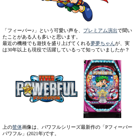
「フィーバー♪」という可愛い声を、
プレミアム
演出
で聞い
たことがある人も多いと思います。
最近の機種でも遊技を盛り上げてくれる
夢夢ちゃん
が、実
は30年以上も現役で活躍しているって知っていましたか？
上の
筐体
画像は、パワフルシリーズ最新作の「Pフィーバー
パワフル」(2021年)です。