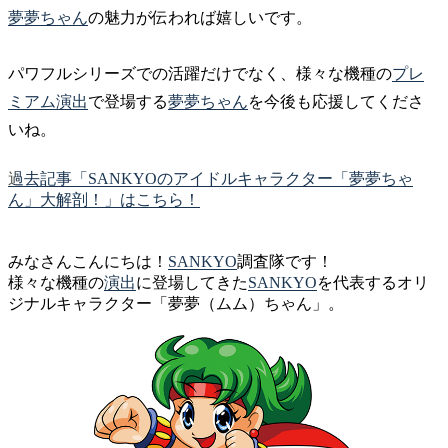
夢夢ちゃん
の魅力が伝われば嬉しいです。
パワフルシリーズでの活躍だけでなく、様々な機種の
プレ
ミアム
演出
で登場する
夢夢ちゃん
を今後も応援してくださ
いね。
過去記事「SANKYOのアイドルキャラクター「夢夢ちゃ
ん」大解剖！」はこちら！
みなさんこんにちは！
SANKYO
調査隊です！
様々な機種の
演出
に登場してきた
SANKYO
を代表するオリ
ジナルキャラクター「夢夢（ムム）ちゃん」。