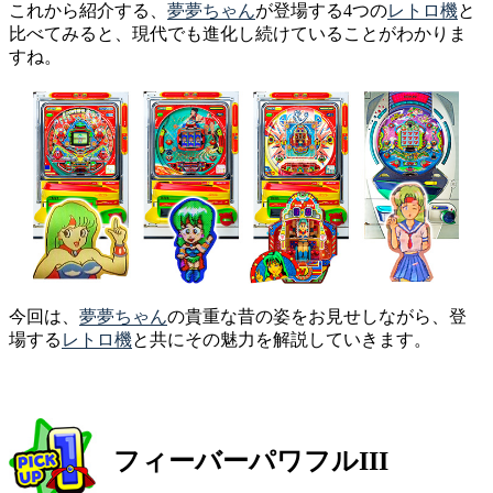
これから紹介する、
夢夢ちゃん
が登場する4つの
レトロ機
と
比べてみると、現代でも進化し続けていることがわかりま
すね。
今回は、
夢夢ちゃん
の貴重な昔の姿をお見せしながら、登
場する
レトロ機
と共にその魅力を解説していきます。
フィーバーパワフルIII