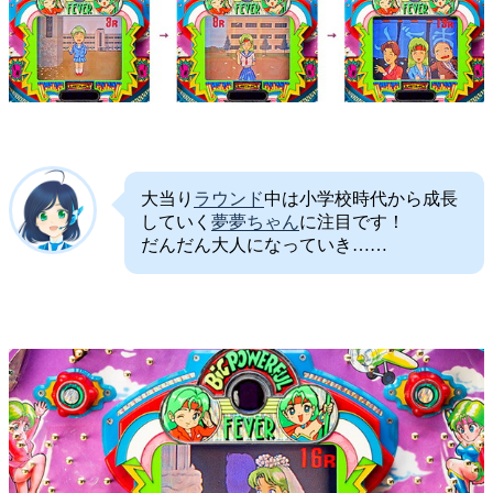
大当り
ラウンド
中は小学校時代から成長
していく
夢夢ちゃん
に注目です！
だんだん大人になっていき……