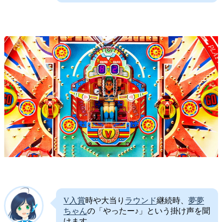
V入賞
時や大当り
ラウンド
継続時、
夢夢
ちゃん
の「やったー♪」という掛け声を聞
けます。