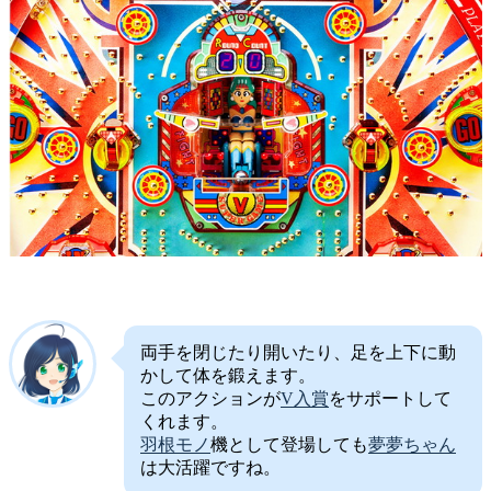
両手を閉じたり開いたり、足を上下に動
かして体を鍛えます。
このアクションが
V入賞
をサポートして
くれます。
羽根モノ
機として登場しても
夢夢ちゃん
は大活躍ですね。