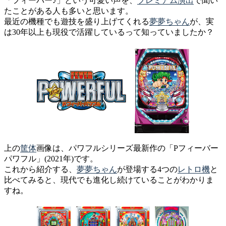
「フィーバー♪」という可愛い声を、
プレミアム
演出
で聞い
たことがある人も多いと思います。
最近の機種でも遊技を盛り上げてくれる
夢夢ちゃん
が、実
は30年以上も現役で活躍しているって知っていましたか？
上の
筐体
画像は、パワフルシリーズ最新作の「Pフィーバー
パワフル」(2021年)です。
これから紹介する、
夢夢ちゃん
が登場する4つの
レトロ機
と
比べてみると、現代でも進化し続けていることがわかりま
すね。