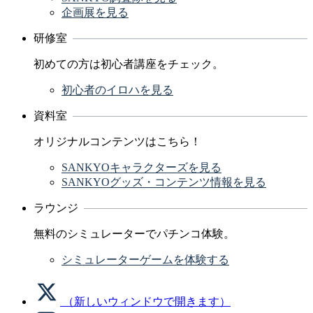
企画展を見る
研修室
初めての方は初心者講座をチェック。
初心者のイロハを見る
資料室
オリジナルコンテンツはこちら！
SANKYOキャラクターズを見る
SANKYOグッズ・コンテンツ情報を見る
ラウンジ
無料のシミュレーターでパチンコ体験。
シミュレーターゲームを体験する
（新しいウィンドウで開きます）