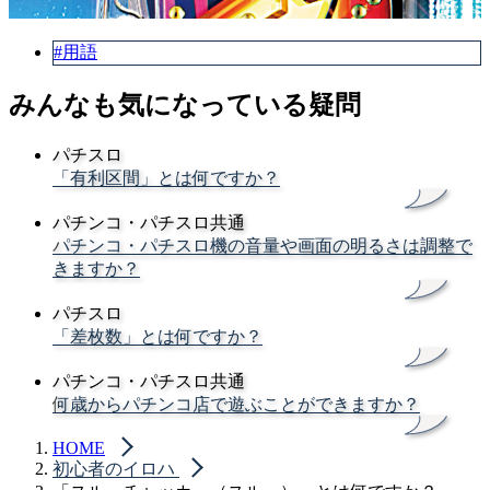
#用語
みんなも気になっている疑問
パチスロ
「有利区間」とは何ですか？
パチンコ・パチスロ共通
パチンコ・パチスロ機の音量や画面の明るさは調整で
きますか？
パチスロ
「差枚数」とは何ですか？
パチンコ・パチスロ共通
何歳からパチンコ店で遊ぶことができますか？
HOME
初心者のイロハ