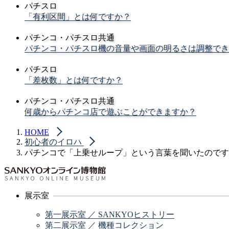
パチスロ
「有利区間」とは何ですか？
パチンコ・パチスロ共通
パチンコ・パチスロ機の音量や画面の明るさは調整でき
パチスロ
「差枚数」とは何ですか？
パチンコ・パチスロ共通
何歳からパチンコ店で遊ぶことができますか？
HOME
初心者のイロハ
パチンコで「上乗せループ」という言葉を聞いたのです
展示室
第一展示室 ／ SANKYOヒストリー
第二展示室 ／ 機種コレクション