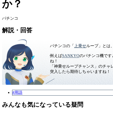
か？
パチンコ
解説・回答
パチンコの「
上乗せ
ループ」とは
例えば
SANKYO
のパチンコ機です
ね！
「神乗せループチャンス」のチャレ
突入したら期待しちゃいますね！
#用語
みんなも気になっている疑問